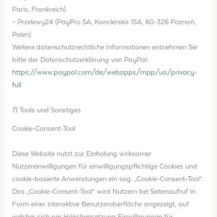
Paris, Frankreich)
– Przelewy24 (PayPro SA, Kanclerska 15A, 60-326 Poznań,
Polen)
Weitere datenschutzrechtliche Informationen entnehmen Sie
bitte der Datenschutzerklärung von PayPal:
https://www.paypal.com
/de
/webapps
/mpp
/ua
/privacy-
full
7) Tools und Sonstiges
Cookie-Consent-Tool
Diese Website nutzt zur Einholung wirksamer
Nutzereinwilligungen für einwilligungspflichtige Cookies und
cookie-basierte Anwendungen ein sog. „Cookie-Consent-Tool“.
Das „Cookie-Consent-Tool“ wird Nutzern bei Seitenaufruf in
Form einer interaktive Benutzeroberfläche angezeigt, auf
welcher sich per Häkchensetzung Einwilligungen für