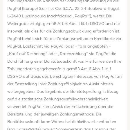
Zahlungsdaten im Rahmen der Zahlungsabwicklung an die
PayPal (Europe) S.a.r.l. et Cie, S.C.A., 22-24 Boulevard Royal,
L-2449 Luxembourg (nachfolgend „PayPal“), weiter. Die
Weitergabe erfolgt gemäß Art. 6 Abs. 1 lit. b DSGVO und nur
insoweit, als dies für die Zahlungsabwicklung erforderlich ist.
PayPal behält sich für die Zahlungsmethoden Kreditkarte via
PayPal, Lastschrift via PayPal oder – falls angeboten –
„Kauf auf Rechnung“ oder „Ratenzahlung“ via PayPal die
Durchführung einer Bonitätsauskunft vor. Hierfür werden Ihre
Zahlungsdaten gegebenenfalls gemäß Art. 6 Abs. 1 lit. f
DSGVO auf Basis des berechtigten Interesses von PayPal an
der Feststellung Ihrer Zahlungsfähigkeit an Auskunfteien
weitergegeben. Das Ergebnis der Bonitätsprüfung in Bezug
auf die statistische Zahlungsausfallwahrscheinlichkeit
verwendet PayPal zum Zweck der Entscheidung über die
Bereitstellung der jeweiligen Zahlungsmethode. Die
Bonitätsauskunft kann Wahrscheinlichkeitswerte enthalten
(sog. Score-Werte). Soweit Score-Werte in das Ergebnis der