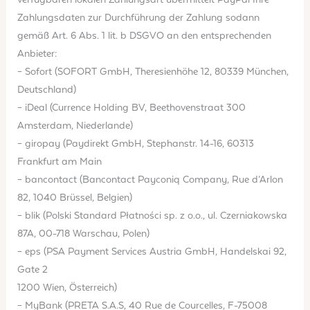
Zahlungsdaten zur Durchführung der Zahlung sodann
gemäß Art. 6 Abs. 1 lit. b DSGVO an den entsprechenden
Anbieter:
– Sofort (SOFORT GmbH, Theresienhöhe 12, 80339 München,
Deutschland)
– iDeal (Currence Holding BV, Beethovenstraat 300
Amsterdam, Niederlande)
– giropay (Paydirekt GmbH, Stephanstr. 14-16, 60313
Frankfurt am Main
– bancontact (Bancontact Payconiq Company, Rue d’Arlon
82, 1040 Brüssel, Belgien)
– blik (Polski Standard Płatności sp. z o.o., ul. Czerniakowska
87A, 00-718 Warschau, Polen)
– eps (PSA Payment Services Austria GmbH, Handelskai 92,
Gate 2
1200 Wien, Österreich)
– MyBank (PRETA S.A.S, 40 Rue de Courcelles, F-75008