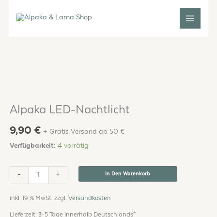
Zum
Inhalt
springen
Alpaka
LED-
Nachtlicht
Menge
Alpaka LED-Nachtlicht
9,90
€
+ Gratis Versand ab 50 €
Verfügbarkeit:
4 vorrätig
-
+
In Den Warenkorb
inkl. 19 % MwSt.
zzgl.
Versandkosten
Lieferzeit:
3-5 Tage innerhalb Deutschlands*