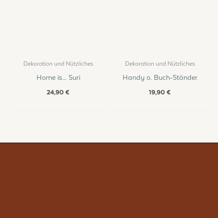
Dekoration und Nützliches
Dekoration und Nützliches
Home is… Suri
Handy o. Buch-Ständer
24,90
€
19,90
€