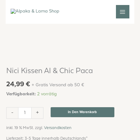
Zum
Inhalt
springen
Nici
Kissen
Al
&
Chic
Nici Kissen Al & Chic Paca
Paca
24,99
€
Menge
+ Gratis Versand ab 50 €
Verfügbarkeit:
2 vorrätig
-
+
In Den Warenkorb
inkl. 19 % MwSt.
zzgl.
Versandkosten
Lieferzeit:
3-5 Tage innerhalb Deutschlands*