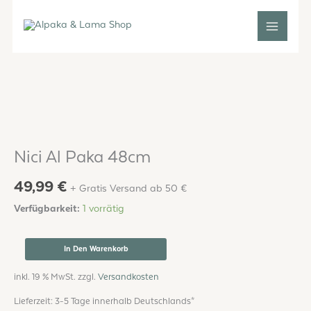
Zum
Inhalt
springen
Nici
Al
Paka
48cm
Menge
Nici Al Paka 48cm
49,99
€
+ Gratis Versand ab 50 €
Verfügbarkeit:
1 vorrätig
In Den Warenkorb
inkl. 19 % MwSt.
zzgl.
Versandkosten
Lieferzeit:
3-5 Tage innerhalb Deutschlands*