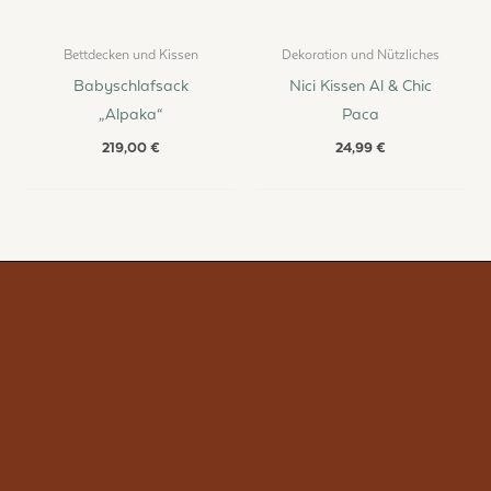
Bettdecken und Kissen
Dekoration und Nützliches
Babyschlafsack
Nici Kissen Al & Chic
„Alpaka“
Paca
219,00
€
24,99
€