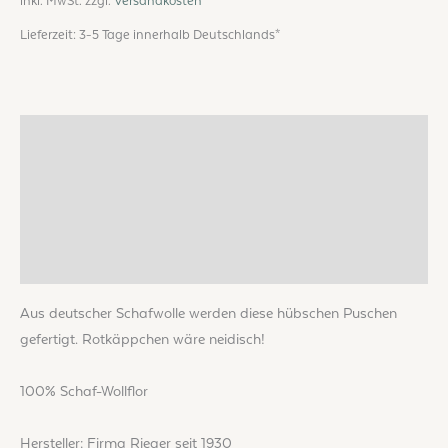
inkl. MwSt.
zzgl.
Versandkosten
Lieferzeit:
3-5 Tage innerhalb Deutschlands*
Beschreibung
Zusätzliche Informationen
Produktsicherheit
Rezensionen (0)
Aus deutscher Schafwolle werden diese hübschen Puschen
gefertigt. Rotkäppchen wäre neidisch!
100% Schaf-Wollflor
Hersteller: Firma Rieger seit 1930