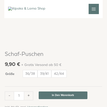
Zum
Inhalt
springen
Schaf-
Puschen
Menge
Schaf-Puschen
9,90
€
+ Gratis Versand ab 50 €
36/38
39/41
42/44
Größe
-
+
In Den Warenkorb