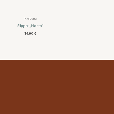
Kleidung
Slipper „Manta“
34,90
€