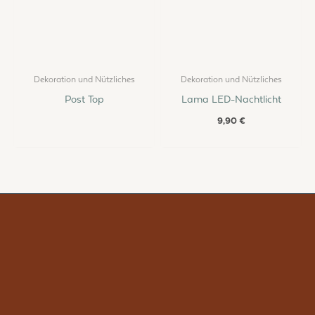
Dekoration und Nützliches
Dekoration und Nützliches
Post Top
Lama LED-Nachtlicht
9,90
€