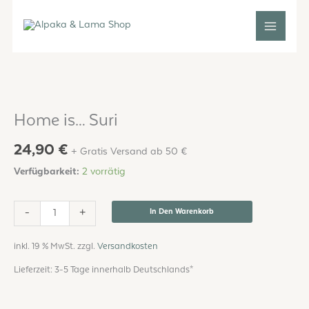
Zum
Inhalt
springen
Home
is...
Suri
Home is… Suri
Menge
24,90
€
+ Gratis Versand ab 50 €
Verfügbarkeit:
2 vorrätig
-
+
In Den Warenkorb
inkl. 19 % MwSt.
zzgl.
Versandkosten
Lieferzeit:
3-5 Tage innerhalb Deutschlands*