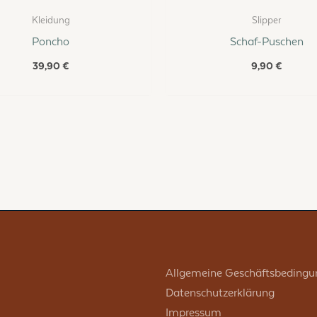
Kleidung
Slipper
Poncho
Schaf-Puschen
39,90
€
9,90
€
Allgemeine Geschäftsbedingu
Datenschutzerklärung
Impressum